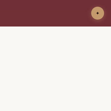
✦
EL CAMINO RECORRIDO
25 años juntos
1
5
EL COMIENZO
LA FAMILIA CRECE